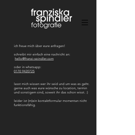
ich freue mich über eure anfragen!
schreibt mir einfach eine nachricht an:
hello@franzi-spindler.com
oder in whatsapp:
0170 9420725
lasst mich wissen wer ihr seid und um was es geht.
gerne auch was eure wünsche zu location, termin
und sonstigem sind, soweit ihr das schon wisst. :)
leider ist (m)ein kontaktformular momentan nicht
funktionsfähig.